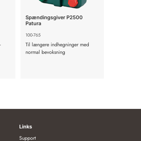
Spændingsgiver P2500
Spændings
Patura
100-765
100-743
-
Til længere indhegninger med
Til mindre i
normal bevoksning
bevoksning
e 8
Links
Support