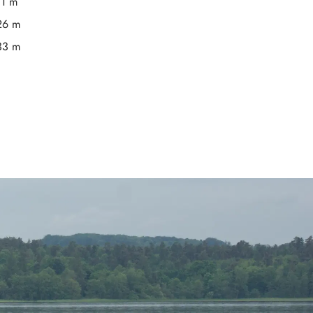
11 m
26 m
33 m