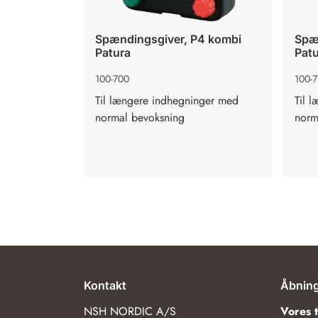
Spændingsgiver, P4 kombi
Spæ
Patura
Pat
100-700
100-
Til længere indhegninger med
Til 
normal bevoksning
norm
Kontakt
Åbning
NSH NORDIC A/S
Vores 