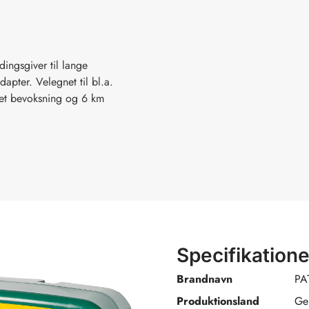
ngsgiver til lange
apter. Velegnet til bl.a.
let bevoksning og 6 km
Specifikatione
Brandnavn
PA
Produktionsland
Ge