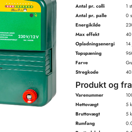
Antal pr. colli
1 s
Antal pr. palle
0 s
Energikilde
23
Max effekt
40
Opladningsenergi
14 
Topspæning
96
Farve
Gr
Stregkode
40
Produkt og fr
Varenummer
10
Nettovægt
5 
Bruttovægt
5 
Rumfang
0.