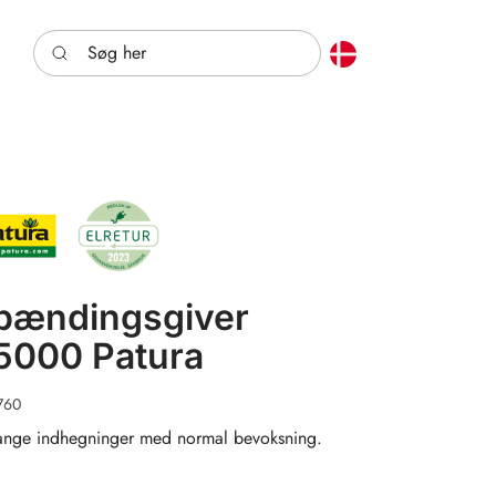
Søg her
pændingsgiver
5000 Patura
760
lange indhegninger med normal bevoksning.