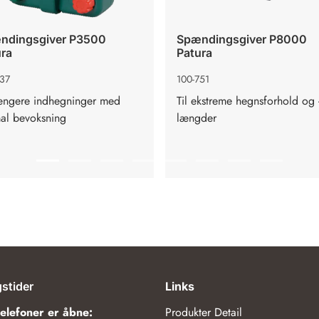
ndingsgiver P3500
Spændingsgiver P8000
ura
Patura
737
100-751
længere indhegninger med
Til ekstreme hegnsforhold og 
al bevoksning
længder
Gå to slide 1
Gå to slide 2
Gå to slide 3
Gå to slide 4
Gå to slide 5
Gå to slide 6
Gå to slide 7
Gå to slid
stider
Links
telefoner er åbne:
Produkter Detail