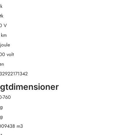
tk
tk
0 V
 km
joule
00 volt
øn
32922171342
agtdimensioner
0-760
kg
kg
009438 m3