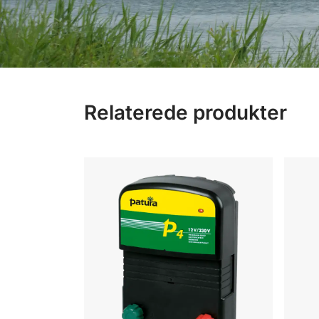
Relaterede produkter
Spændingsgiver, P4 kombi Patura
Spæn