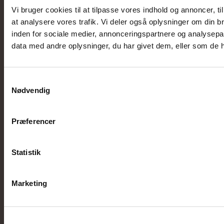
Vi bruger cookies til at tilpasse vores indhold og annoncer, til 
at analysere vores trafik. Vi deler også oplysninger om din
inden for sociale medier, annonceringspartnere og analysepa
LINKS
LINKS
data med andre oplysninger, du har givet dem, eller som de ha
Produkter Detail
Support
Produkter Projekt
Lagerstatus
Samtykkevalg
Nødvendig
Kataloger
Cookiedeklaration
PiMedia
Persondata- og privatlivspolitik
Præferencer
ESG-rapport
Statistik
Marketing