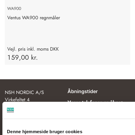
WA900
Ventus WA900 regnmåler
Vejl. pris inkl. moms DKK
159,00 kr.
Åbningstider
NSH NORDIC A/S
Virkefeltet 4
Vores telefoner er åbne:
DK-8740 Brædstrup
Mandag - Torsdag kl. 8.00 -
15.00
Tlf:
+45 7575 4270
Fredag kl. 8.00 - 14.30
Email:
post@nshnordic.com
Denne hjemmeside bruger cookies