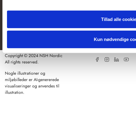
Copyright
© 2025
NSH
Tillad alle cooki
Nordic
Support
Lagerstatus
Cookiedeklaration
Persondata- og pr
Inc. All
rights
Kun nødvendige co
reserved.
Copyright © 2024 NSH Nordic
Facebook
Instagram
Linkedin
Youtub
All rights reserved.
Nogle illustrationer og
miljøbilleder er AI-genererede
Detailsalg
Projektsalg
Om NSH
Find forhand
Nyheder
Brands
Kont
visualiseringer og anvendes til
illustration.