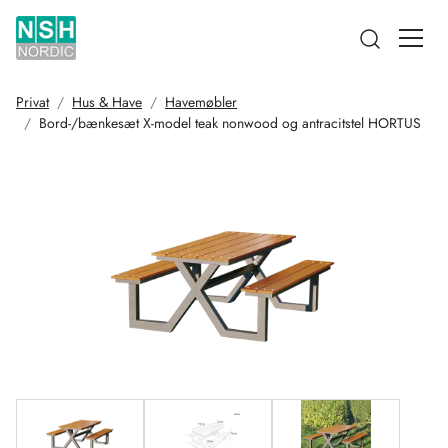
Open searc
Privat
Hus & Have
Havemøbler
Bord-/bænkesæt X-model teak nonwood og antracitstel HORTUS