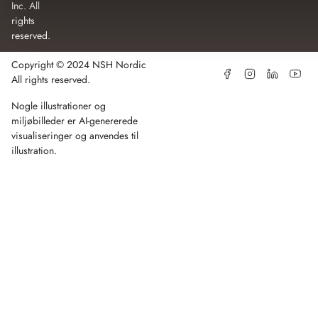
Inc. All
rights
reserved.
Copyright © 2024 NSH Nordic
Facebook
Instagram
Linkedin
Youtub
All rights reserved.
Nogle illustrationer og
miljøbilleder er AI-genererede
Detailsalg
Projektsalg
Om NSH
Find forhand
Nyheder
Brands
Kont
visualiseringer og anvendes til
illustration.