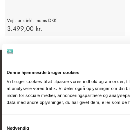
Vejl. pris inkl. moms DKK
3.499,00 kr.
Åbningstider
NSH NORDIC A/S
Virkefeltet 4
Vores telefoner er åbne:
Denne hjemmeside bruger cookies
DK-8740 Brædstrup
Mandag - Torsdag kl. 8.00 -
Vi bruger cookies til at tilpasse vores indhold og annoncer, til 
15.00
at analysere vores trafik. Vi deler også oplysninger om din
Tlf:
+45 7575 4270
Fredag kl. 8.00 - 14.30
inden for sociale medier, annonceringspartnere og analysepa
Email:
post@nshnordic.com
data med andre oplysninger, du har givet dem, eller som de ha
Samtykkevalg
LINKS
LINKS
Nødvendig