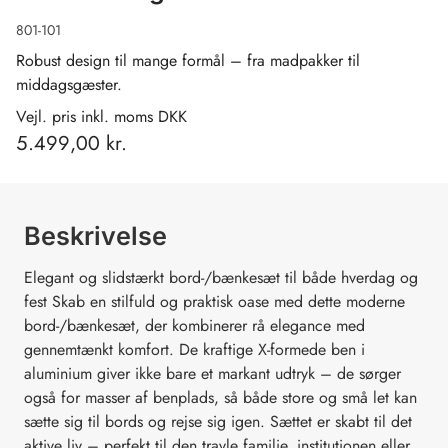
801-101
Robust design til mange formål – fra madpakker til
middagsgæster.
Vejl. pris inkl. moms DKK
5.499,00 kr.
Beskrivelse
Elegant og slidstærkt bord-/bænkesæt til både hverdag og
fest Skab en stilfuld og praktisk oase med dette moderne
bord-/bænkesæt, der kombinerer rå elegance med
gennemtænkt komfort. De kraftige X-formede ben i
aluminium giver ikke bare et markant udtryk – de sørger
også for masser af benplads, så både store og små let kan
sætte sig til bords og rejse sig igen. Sættet er skabt til det
aktive liv – perfekt til den travle familie, institutionen eller